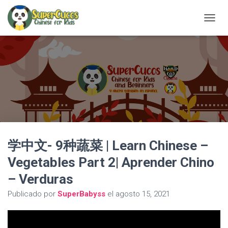
C
A
M
B
I
A
R
M
O
D
O
D
学中文- 9种蔬菜 | Learn Chinese –
E
N
Vegetables Part 2| Aprender Chino
A
V
– Verduras
E
G
Publicado por
SuperBabyss
el
agosto 15, 2021
A
C
I