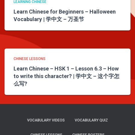
LEARNING CHINESE
Learn Chinese for Beginners – Halloween
Vocabulary | 学中文 – 万圣节
CHINESE LESSONS
Learn Chinese – HSK 1 – Lesson 6.3 – How
to write this character? | 学中文 – 这个字怎
么写?
VOCABULARY VIDEOS
VOCABULARY QUIZ