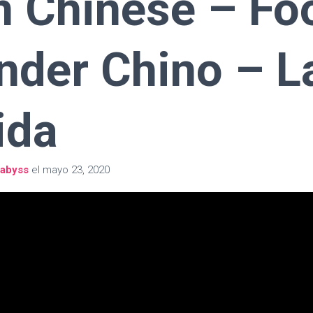
n Chinese – Foo
nder Chino – L
ida
abyss
el
mayo 23, 2020