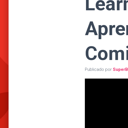
Lear
Apre
Com
Publicado por
SuperB