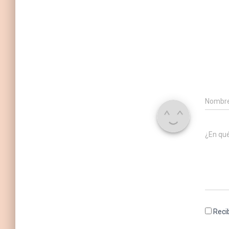
Nombr
¿En qu
Reci