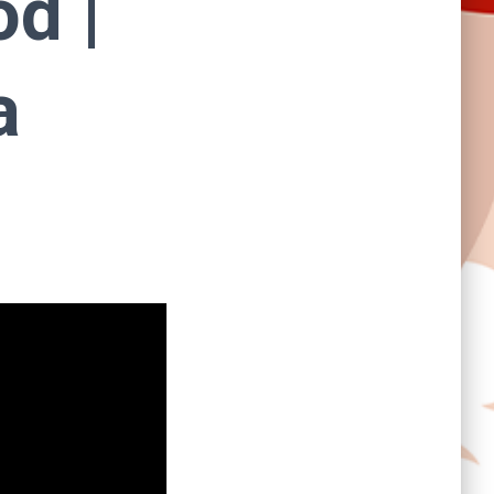
d |
a