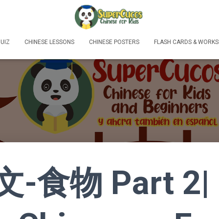
UIZ
CHINESE LESSONS
CHINESE POSTERS
FLASH CARDS & WORKS
-食物 Part 2|