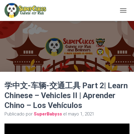
C
A
M
B
I
A
R
M
O
D
O
D
学中文-车辆-交通工具 Part 2| Learn
E
N
Chinese – Vehicles II | Aprender
A
V
Chino – Los Vehículos
E
G
Publicado por
SuperBabyss
el
mayo 1, 2021
A
C
I