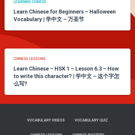
LEARNING CHINESE
Learn Chinese for Beginners – Halloween
Vocabulary | 学中文 – 万圣节
CHINESE LESSONS
Learn Chinese – HSK 1 – Lesson 6.3 – How
to write this character? | 学中文 – 这个字怎
么写?
VOCABULARY VIDEOS
VOCABULARY QUIZ