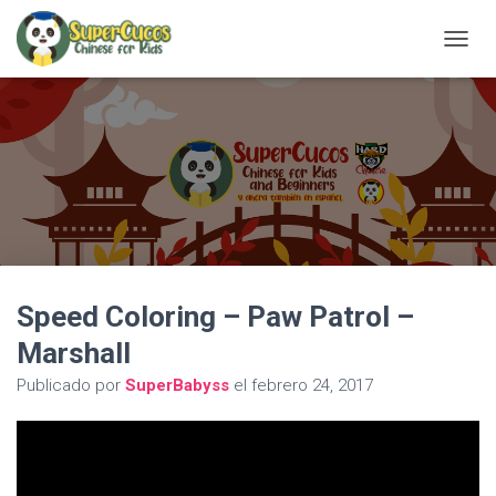
C
A
M
B
I
A
R
M
O
D
O
D
Speed Coloring – Paw Patrol –
E
N
Marshall
A
V
Publicado por
SuperBabyss
el
febrero 24, 2017
E
G
A
C
I