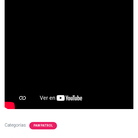
Ó
N
Categorías:
PAW PATROL