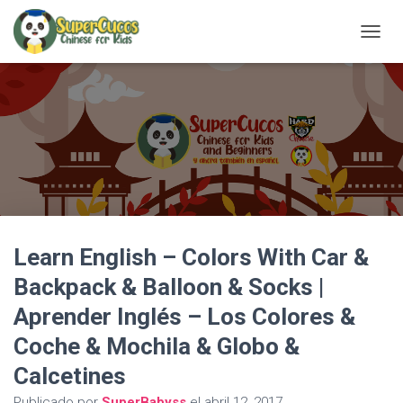
C
A
M
B
I
A
R
M
O
D
O
D
Learn English – Colors With Car &
E
N
Backpack & Balloon & Socks |
A
V
Aprender Inglés – Los Colores &
E
G
Coche & Mochila & Globo &
A
Calcetines
C
I
Publicado por
SuperBabyss
el
abril 12, 2017