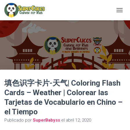
C
A
M
B
I
A
R
M
O
D
O
D
填色识字卡片-天气| Coloring Flash
E
N
Cards – Weather | Colorear las
A
V
Tarjetas de Vocabulario en Chino –
E
G
el Tiempo
A
C
Publicado por
SuperBabyss
el
abril 12, 2020
I