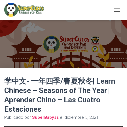
C
A
M
B
I
A
R
M
O
D
O
D
学中文- 一年四季/春夏秋冬| Learn
E
N
Chinese – Seasons of The Year|
A
V
Aprender Chino – Las Cuatro
E
G
Estaciones
A
C
Publicado por
SuperBabyss
el
diciembre 5, 2021
I